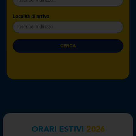
Località di arrivo
CERCA
Linea
Partenza
Arrivo
CERCA
ORARI ESTIVI
2026