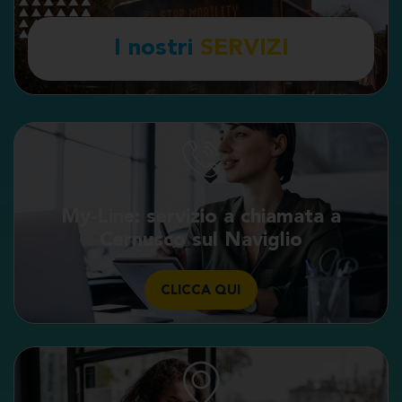
I nostri
SERVIZI
My-Line: servizio a chiamata a
Cernusco sul Naviglio
CLICCA QUI