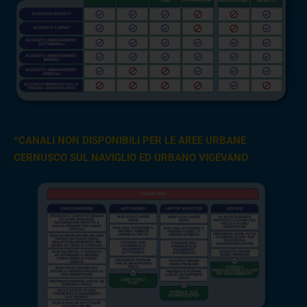
*CANALI NON DISPONIBILI PER LE AREE URBANE
CERNUSCO SUL NAVIGLIO ED URBANO VIGEVANO