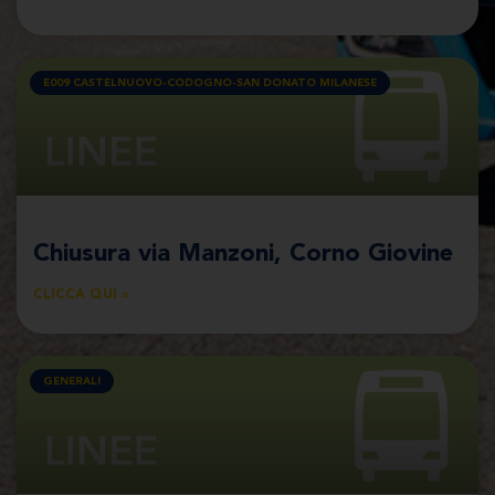
E009 CASTELNUOVO-CODOGNO-SAN DONATO MILANESE
Chiusura via Manzoni, Corno Giovine
CLICCA QUI »
GENERALI