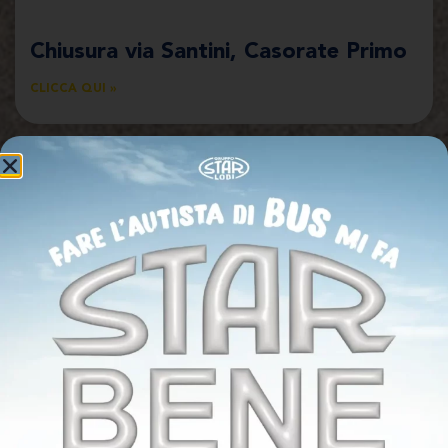
Chiusura via Santini, Casorate Primo
CLICCA QUI »
1
2
3
4
5
6
7
8
9
10
11
12
13
14
15
16
17
18
19
20
>