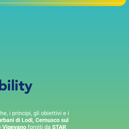
ility
, i principi, gli obiettivi e i
urbani
di Lodi, Cernusco sul
e Vigevano
forniti da
STAR