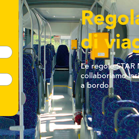
Regol
di via
Le regole STAR M
collaboriamo ins
a bordo.