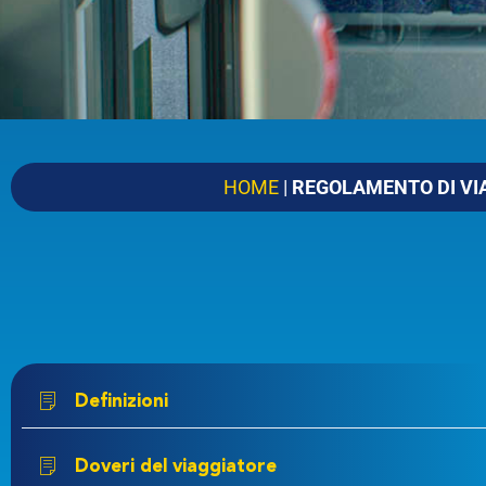
Arrivo
CERCA
Ora
Data
Partenza alle
Arrivo alle
HOME
|
REGOLAMENTO DI VI
VAI
Definizioni
Doveri del viaggiatore