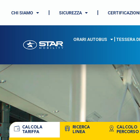
CHI SIAMO
SICUREZZA
CERTIFICAZION
ORARI AUTOBUS
TESSERA D
CALCOLA
RICERCA
CALCOLO
TARIFFA
LINEA
PERCORSO