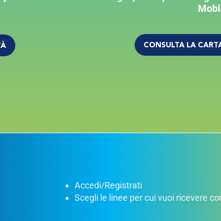
Mobil
CONSULTA LA CARTA
TÀ
Accedi/Registrati
Scegli le linee per cui vuoi ricevere 