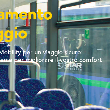
amento
ggio
obility per un viaggio sicuro:
ieme per migliorare il vostro comfort