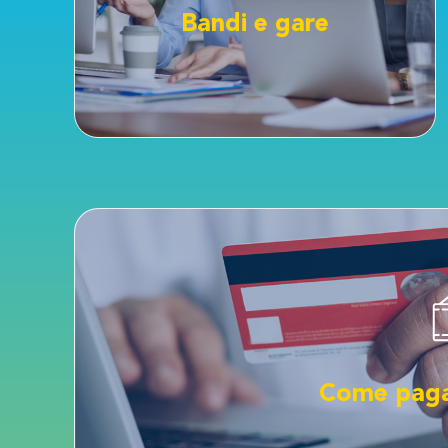
Quì trovi tutte le informazioni relative alle
Bandi e gare
Bandi e gare
CLI
farlo como
Hai preso una multa per un biglietto non obliterato?
Come paga
Come paga