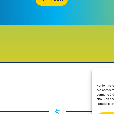
REGISTRATI
Per fornire 
e/o accedere
permetterà d
sito. Non ac
caratteristic