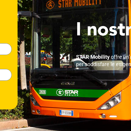
I nost
STAR Mobility
offre un
per soddisfare le esigenze