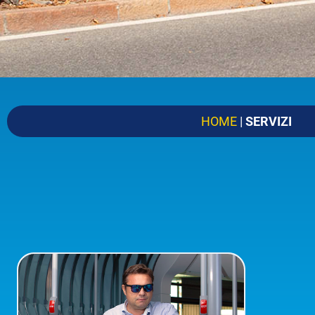
Arrivo
CERCA
Ora
Data
Partenza alle
Arrivo alle
HOME
|
SERVIZI
VAI