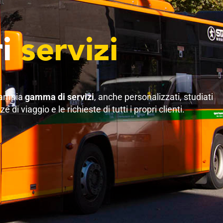
ri
servizi
’ampia
gamma di servizi
, anche personalizzati, studiati
 di viaggio e le richieste di tutti i propri clienti.