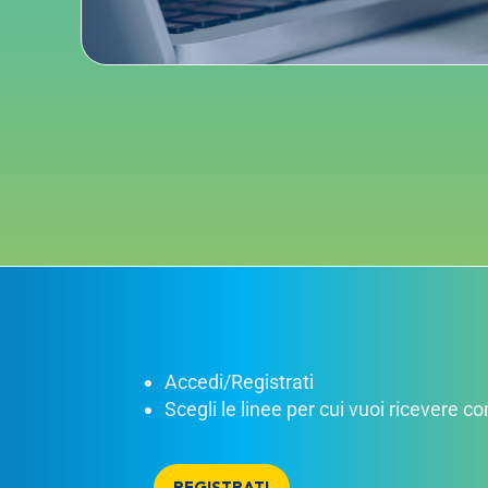
Accedi/Registrati
Scegli le linee per cui vuoi ricevere 