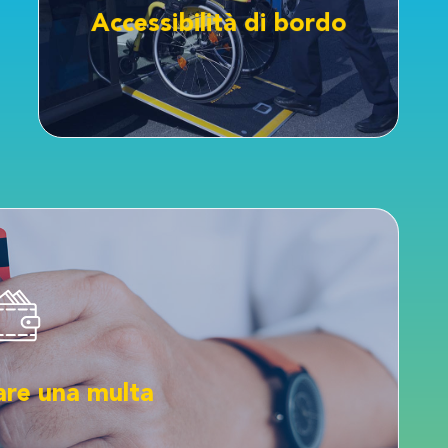
Le dotazioni di bordo STAR Mobility per il
Accessibilità di bordo
Accessibilità di bordo
CCA QUI
damente online!
 La tua multa dell’autobus non è ancora stata pagata? Puoi
re una multa
re una multa