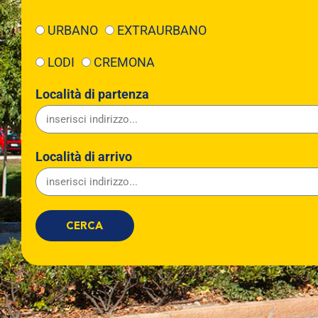
URBANO
EXTRAURBANO
LODI
CREMONA
Località di partenza
Località di arrivo
CERCA
Linea
Partenza