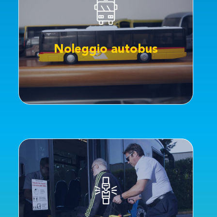
CLICCA QUI
privato con STAR Mobility.
con conducente e prenota ora il tuo pullman
Scopri il nostro servizio di noleggio autobus
Noleggio autobus
Noleggio autobus
CLICCA QUI
massimo comfort di viaggio