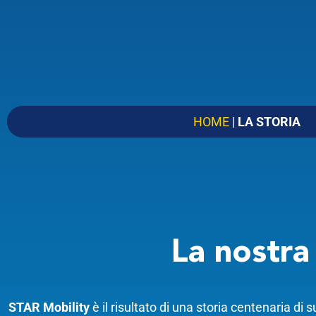
HOME
|
LA STORIA
La nostr
STAR Mobility
è il risultato di una storia centenaria d