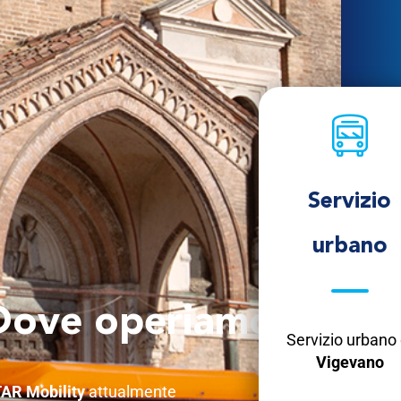
Servizio
urbano
Dove operiamo
Servizio urbano 
Vigevano
AR Mobility
attualmente