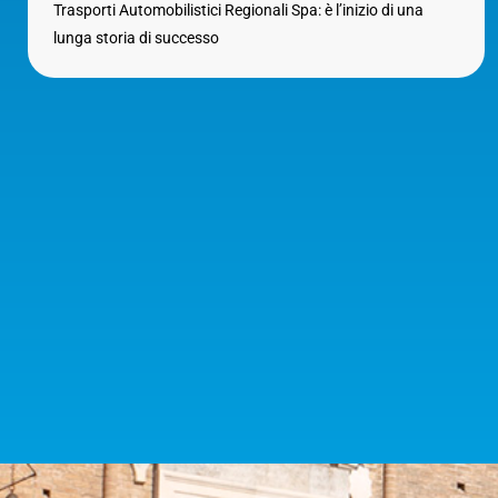
Trasporti Automobilistici Regionali Spa: è l’inizio di una
lunga storia di successo