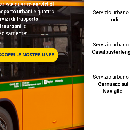
stisce quattro
servizi di
asporto
urbani
e quattro
Servizio urbano 
rvizi di trasporto
Lodi
traurbani
, e
ecisamente:
Servizio urbano 
Casalpusterlen
SCOPRI LE NOSTRE LINEE
Servizio urbano 
Cernusco sul
Naviglio