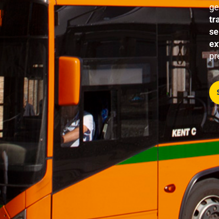
ge
tr
se
ex
pr