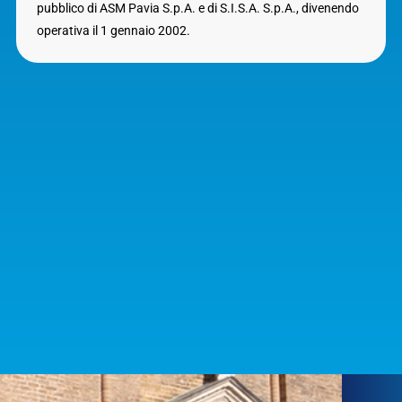
pubblico di ASM Pavia S.p.A. e di S.I.S.A. S.p.A., divenendo
operativa il 1 gennaio 2002.