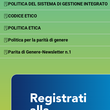
POLITICA DEL SISTEMA DI GESTIONE INTEGRATO
CODICE ETICO
POLITICA ETICA
Politica per la parità di genere
Parita di Genere-Newsletter n.1
Registrati