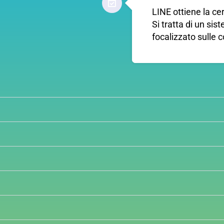
LINE ottiene la ce
Si tratta di un sis
focalizzato sulle c