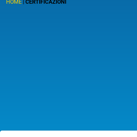
HOME
|
CERTIFICAZIONI
Arrivo
CERCA
Ora
Partenza alle
Arrivo alle
VAI