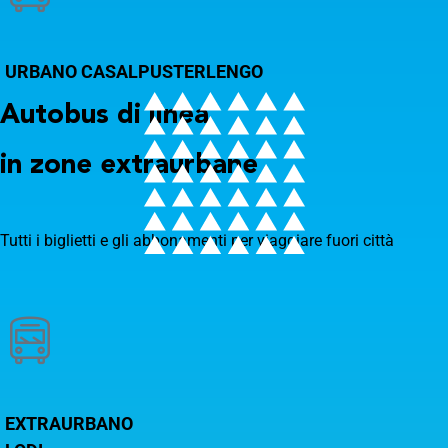
URBANO CASALPUSTERLENGO
Autobus di linea
in zone extraurbane
Tutti i biglietti e gli abbonamenti per viaggiare fuori città
EXTRAURBANO