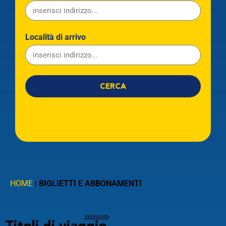
Località di arrivo
CERCA
Linea
Partenza
HOME
|
BIGLIETTI E ABBONAMENTI
Arrivo
CERCA