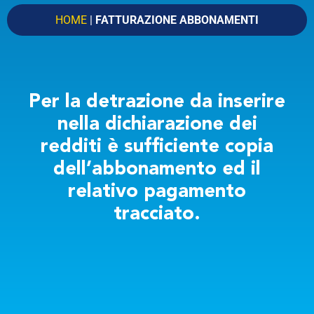
Linea
Partenza
HOME
|
FATTURAZIONE ABBONAMENTI
Arrivo
CERCA
Per la detrazione da inserire
nella dichiarazione dei
Partenza alle
redditi è sufficiente copia
Arrivo alle
dell’abbonamento ed il
Ora
Data
relativo pagamento
tracciato.
VAI