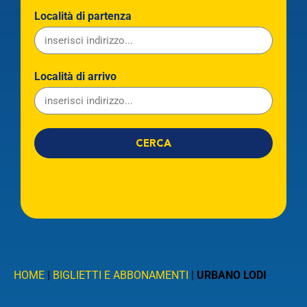
Località di partenza
Località di arrivo
CERCA
Linea
Partenza
HOME
|
BIGLIETTI E ABBONAMENTI
|
URBANO LODI
Arrivo
CERCA