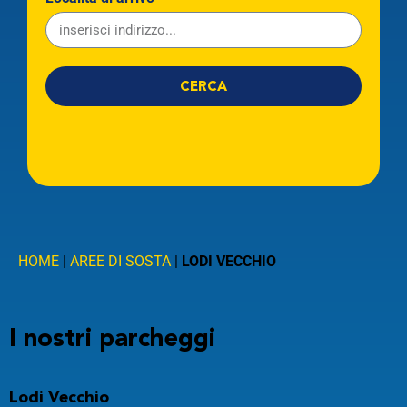
CERCA
Linea
Partenza
HOME
|
AREE DI SOSTA
|
LODI VECCHIO
Arrivo
CERCA
I nostri parcheggi
Partenza alle
Arrivo alle
Lodi Vecchio