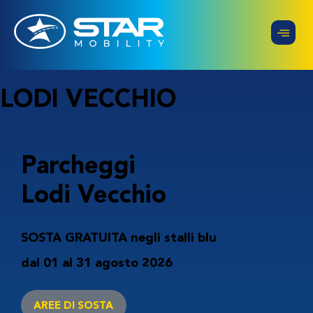
LODI VECCHIO
Parcheggi
Lodi Vecchio
SOSTA GRATUITA
negli stalli blu
dal 01 al 31 agosto 2026
AREE DI SOSTA