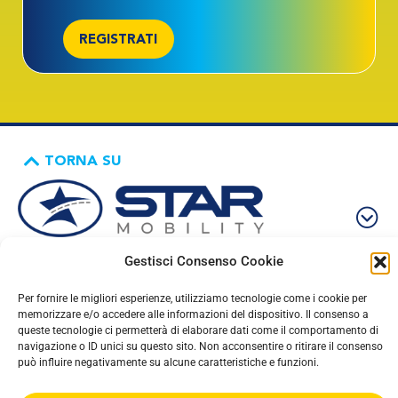
REGISTRATI
TORNA SU
Gestisci Consenso Cookie
Per fornire le migliori esperienze, utilizziamo tecnologie come i cookie per
memorizzare e/o accedere alle informazioni del dispositivo. Il consenso a
©2023 STAR Mobility S.p.A. | Viale Italia, 100 – 26900 Lodi | P. IVA
queste tecnologie ci permetterà di elaborare dati come il comportamento di
navigazione o ID unici su questo sito. Non acconsentire o ritirare il consenso
01927790186
può influire negativamente su alcune caratteristiche e funzioni.
Privacy Policy
Cookie Policy
|