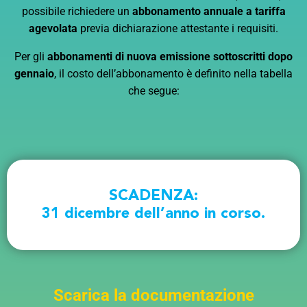
possibile richiedere un
abbonamento annuale a tariffa
agevolata
previa dichiarazione attestante i requisiti.
Per gli
abbonamenti di nuova emissione sottoscritti dopo
gennaio
, il costo dell’abbonamento è definito nella tabella
che segue:
SCADENZA:
31 dicembre dell’anno in corso.
Scarica la documentazione