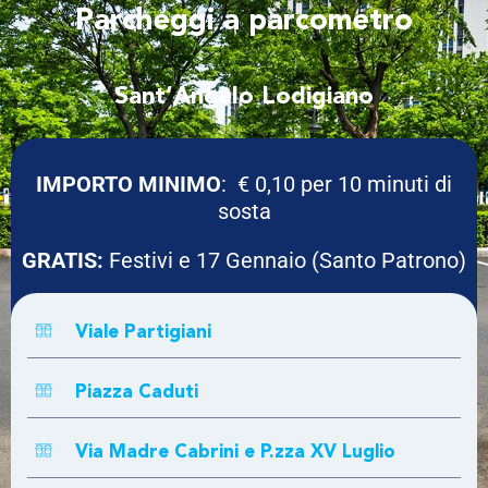
Parcheggi
a parcometro
Sant’Angelo Lodigiano
IMPORTO MINIMO
: € 0,10 per 10 minuti di
sosta
GRATIS:
Festivi e 17 Gennaio (Santo Patrono)
Dal 11 al 24 Agosto 2025
Viale Partigiani
Piazza Caduti
Via Madre Cabrini e P.zza XV Luglio