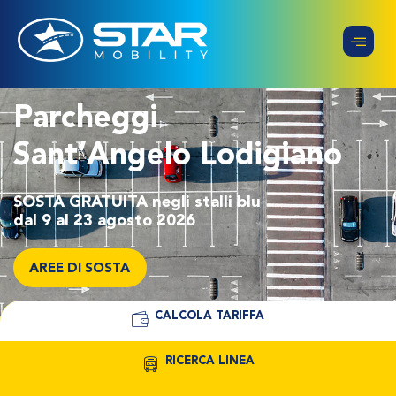
Parcheggi
Sant’Angelo Lodigiano
SOSTA GRATUITA
negli stalli blu
dal 9 al 23 agosto 2026
AREE DI SOSTA
CALCOLA TARIFFA
RICERCA LINEA