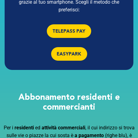
grazie al tuo smartphone. Scegli il metodo che
preferisci:
TELEPASS PAY
EASYPARK
Abbonamento
residenti e
commercianti
Per i
residenti
ed
attività commerciali
, il cui indirizzo si trova
sulle vie o piazze la cui sosta è
a pagamento
(righe blu), è