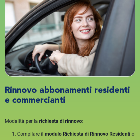
Rinnovo abbonamenti residenti
e commercianti
Modalità per la
richiesta di rinnovo
:
Compilare il
modulo Richiesta di Rinnovo Residenti
o