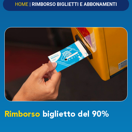
Linea
Partenza
HOME
|
RIMBORSO BIGLIETTI E ABBONAMENTI
Arrivo
CERCA
Partenza alle
Arrivo alle
Ora
Data
VAI
Rimborso
biglietto del 90%