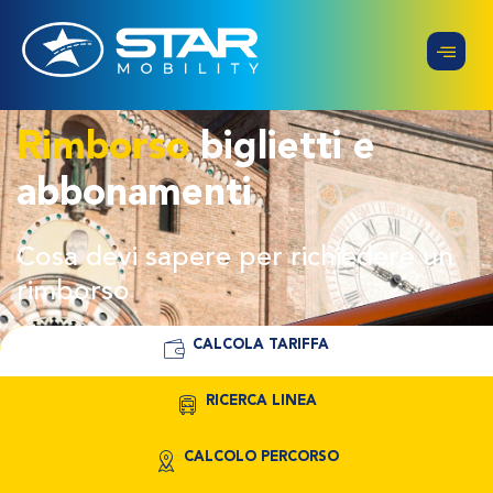
Rimborso
biglietti e
abbonamenti
Cosa devi sapere per richiedere un
rimborso
CALCOLA TARIFFA
RICERCA LINEA
CALCOLO PERCORSO