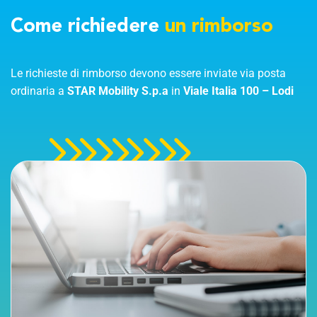
Come richiedere
un rimborso
Le richieste di rimborso devono essere inviate via posta
ordinaria a
STAR Mobility S.p.a
in
Viale Italia 100
–
Lodi