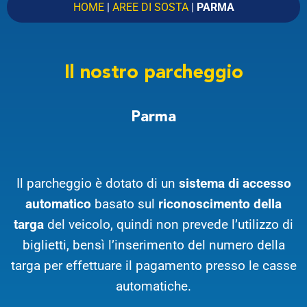
HOME
|
AREE DI SOSTA
|
PARMA
Arrivo
CERCA
Il nostro parcheggio
Partenza alle
Parma
Arrivo alle
Ora
Data
Il parcheggio è dotato di un
sistema di accesso
automatico
basato sul
riconoscimento della
targa
del veicolo, quindi non prevede l’utilizzo di
VAI
biglietti, bensì l’inserimento del numero della
targa per effettuare il pagamento presso le casse
automatiche.