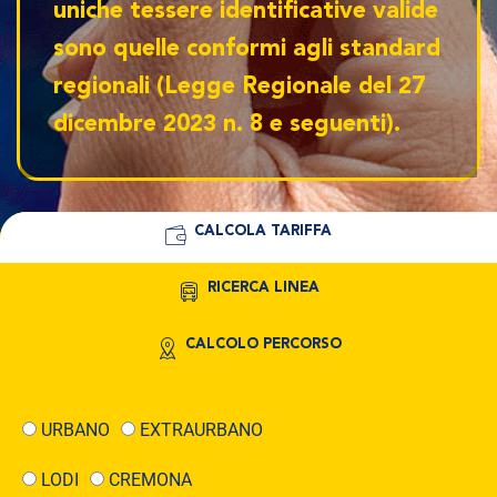
uniche tessere identificative valide
sono quelle conformi agli standard
regionali (Legge Regionale del 27
dicembre 2023 n. 8 e seguenti).
CALCOLA TARIFFA
RICERCA LINEA
CALCOLO PERCORSO
URBANO
EXTRAURBANO
LODI
CREMONA