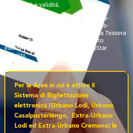
autenticità e validità.
In caso di titoli acquistati in formato de-
materializzato mediante il portale web-
ticketing è necessario mostrare sia la Tessera
di Riconoscimento sia l’abbonamento
esclusivamente mediante l’app MyStar
Mobility.
Per le Aree in cui è attivo il
Sistema di Bigliettazione
elettronica (Urbano Lodi, Urbano
Casalpusterlengo, Extra-Urbano
Lodi ed Extra-Urbano Cremona) le