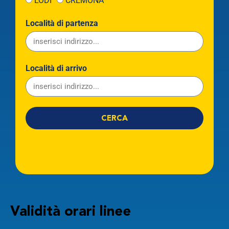
LODI
CREMONA
Località di partenza
Località di arrivo
CERCA
Linea
Partenza
Validità orari linee