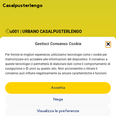
Casalpusterlengo
u001 | URBANO CASALPUSTERLENGO
Gestisci Consenso Cookie
TORNA SU
Per fornire le migliori esperienze, utilizziamo tecnologie come i cookie per
memorizzare e/o accedere alle informazioni del dispositivo. Il consenso a
queste tecnologie ci permetterà di elaborare dati come il comportamento di
navigazione o ID unici su questo sito. Non acconsentire o ritirare il
consenso può influire negativamente su alcune caratteristiche e funzioni.
Accetta
Nega
©2023 STAR Mobility S.p.A. | Viale Italia, 100 – 26900 Lodi | P. IVA
01927790186
Visualizza le preferenze