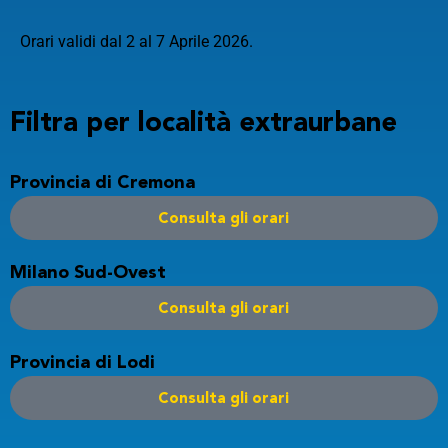
Arrivo
CERCA
Orari validi
dal 2 al 7 Aprile 2026.
Partenza alle
Filtra per località
extraurbane
Arrivo alle
Ora
Data
Provincia di Cremona
Consulta gli orari
VAI
Milano Sud-Ovest
Consulta gli orari
Provincia di Lodi
Consulta gli orari