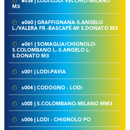
e038 | LODI-LODI VECCHIO-MILANO
M3
e060 | GRAFFIGNANA-S.ANGELO
L./VALERA FR.-BASCAPÈ-MI S.DONATO M3
e061 | SOMAGLIA/CHIGNOLO-
S.COLOMBANO L.-S.ANGELO L-
S.DONATO M3
s001 | LODI-PAVIA
s004 | CODOGNO - LODI
s005 | S.COLOMBANO-MILANO MM3
s006 | LODI - CHIGNOLO PO