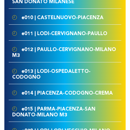
SAN DONATO MILANESE
e010 | CASTELNUOVO-PIACENZA
e011 | LODI-CERVIGNANO-PAULLO
e012 | PAULLO-CERVIGNANO-MILANO
M3
e013 | LODI-OSPEDALETTO-
CODOGNO
e014 | PIACENZA-CODOGNO-CREMA
e015 | PARMA-PIACENZA-SAN
DONATO-MILANO M3