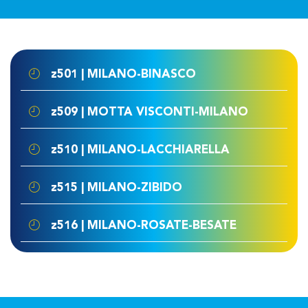
z501 | MILANO-BINASCO
z509 | MOTTA VISCONTI-MILANO
z510 | MILANO-LACCHIARELLA
z515 | MILANO-ZIBIDO
z516 | MILANO-ROSATE-BESATE