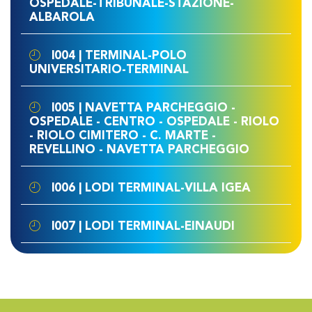
OSPEDALE-TRIBUNALE-STAZIONE-
ALBAROLA
l004 | TERMINAL-POLO
UNIVERSITARIO-TERMINAL
l005 | NAVETTA PARCHEGGIO -
OSPEDALE - CENTRO - OSPEDALE - RIOLO
- RIOLO CIMITERO - C. MARTE -
REVELLINO - NAVETTA PARCHEGGIO
l006 | LODI TERMINAL-VILLA IGEA
l007 | LODI TERMINAL-EINAUDI