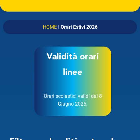
Linea
Partenza
HOME
|
Orari Estivi 2026
Arrivo
CERCA
Validità orari
linee
Partenza alle
Arrivo alle
Orari scolastici validi dal 8
Ora
Data
Giugno 2026.
VAI