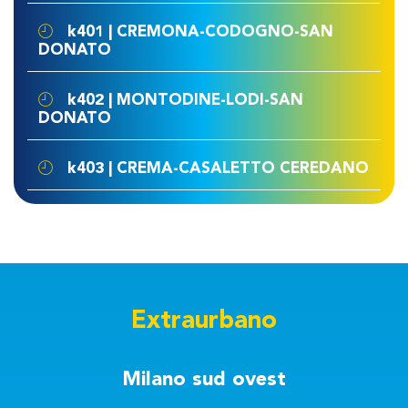
k401 | CREMONA-CODOGNO-SAN
DONATO
k402 | MONTODINE-LODI-SAN
DONATO
k403 | CREMA-CASALETTO CEREDANO
Extraurbano
Milano sud ovest