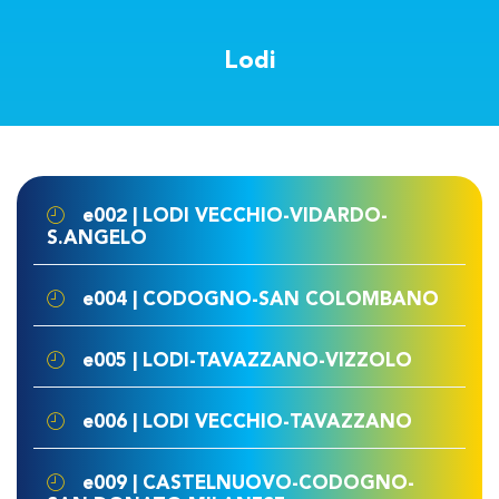
Lodi
e002 | LODI VECCHIO-VIDARDO-
S.ANGELO
e004 | CODOGNO-SAN COLOMBANO
e005 | LODI-TAVAZZANO-VIZZOLO
e006 | LODI VECCHIO-TAVAZZANO
e009 | CASTELNUOVO-CODOGNO-