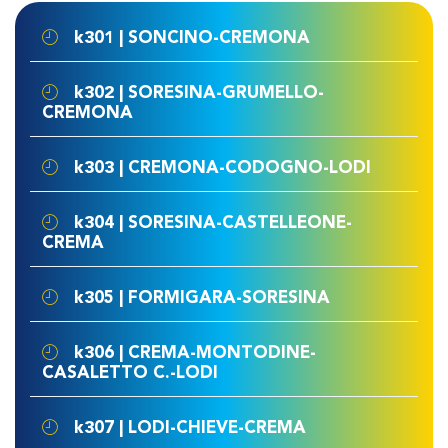
k301 | SONCINO-CREMONA
k302 | SORESINA-GRUMELLO-
CREMONA
k303 | CREMONA-CODOGNO-LODI
k304 | SORESINA-CASTELLEONE-
CREMA
k305 | FORMIGARA-SORESINA
k306 | CREMA-MONTODINE-
CASALETTO C.-LODI
k307 | LODI-CHIEVE-CREMA