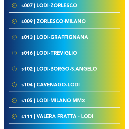
s007 | LODI-ZORLESCO
s009 | ZORLESCO-MILANO
s013 | LODI-GRAFFIGNANA
s016 | LODI-TREVIGLIO
s102 | LODI-BORGO-S.ANGELO
s104 | CAVENAGO-LODI
s105 | LODI-MILANO MM3
s111 | VALERA FRATTA - LODI