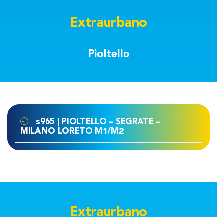
Extraurbano
Pioltello
s965 | PIOLTELLO – SEGRATE –
MILANO LORETO M1/M2
Extraurbano